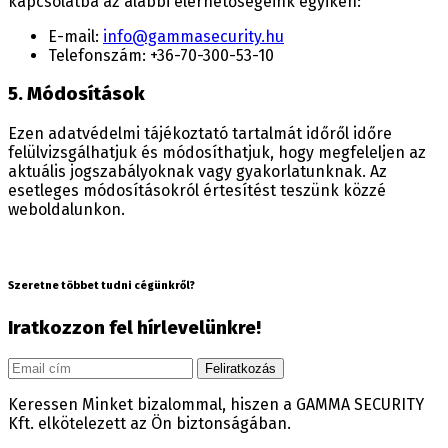
kapcsolatba az alábbi elérhetőségeink egyikén:
E-mail:
info@gammasecurity.hu
Telefonszám: +36-70-300-53-10
5. Módosítások
Ezen adatvédelmi tájékoztató tartalmát időről időre
felülvizsgálhatjuk és módosíthatjuk, hogy megfeleljen az
aktuális jogszabályoknak vagy gyakorlatunknak. Az
esetleges módosításokról értesítést teszünk közzé
weboldalunkon.
Szeretne többet tudni cégünkről?
Iratkozzon fel hírlevelünkre!
Feliratkozás
Keressen Minket bizalommal, hiszen a GAMMA SECURITY
Kft. elkötelezett az Ön biztonságában.